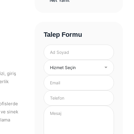
Net Yanıt
Talep Formu
i, giriş
erlik
 ofislerde
 ve sinek
nlama