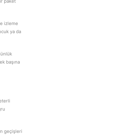
ır paket
ve izleme
ocuk ya da
günlük
tek başına
terli
ğru
n geçişleri