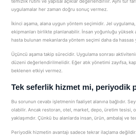
temizlik rutini ve yapısal açıklar değerlendirilir. Aynı tür f
uygulamalar her zaman doğru sonuç vermez.
İkinci aşama, alana uygun yöntem seçimidir. Jel uygulama,
ekipmanları birlikte planlanabilir. İnsan yoğunluğu yüksek
hasta bulunan mekanlarda yöntem seçimi daha da hassas yap
Üçüncü aşama takip sürecidir. Uygulama sonrası aktivitenin
düzeni değerlendirilmelidir. Eğer atık yönetimi zayıfsa, ka
beklenen etkiyi vermez.
Tek seferlik hizmet mi, periyodik 
Bu sorunun cevabı işletmenin faaliyet alanına bağlıdır. Sey
olabilir. Ancak restoran, otel, market, depo, üretim tesisi
yaklaşımdır. Çünkü bu alanlarda insan, ürün, ambalaj ve teda
Periyodik hizmetin avantajı sadece tekrar ilaçlama değildi