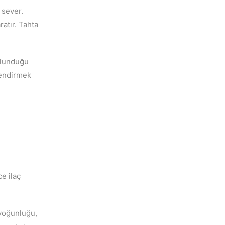
 sever.
ratır. Tahta
ulunduğu
lendirmek
e ilaç
k yoğunluğu,