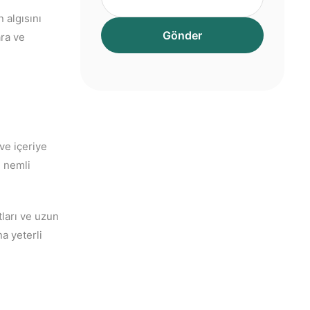
 algısını
ara ve
ve içeriye
, nemli
tları ve uzun
a yeterli