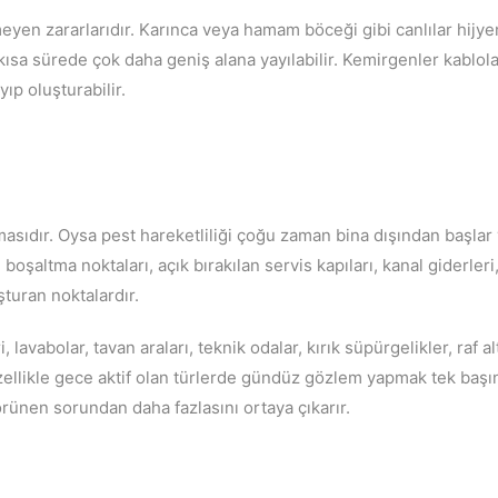
yen zararlarıdır. Karınca veya hamam böceği gibi canlılar hijyen
 kısa sürede çok daha geniş alana yayılabilir. Kemirgenler kablol
ıp oluşturabilir.
sıdır. Oysa pest hareketliliği çoğu zaman bina dışından başlar 
boşaltma noktaları, açık bırakılan servis kapıları, kanal giderleri
şturan noktalardır.
avabolar, tavan araları, teknik odalar, kırık süpürgelikler, raf al
ellikle gece aktif olan türlerde gündüz gözlem yapmak tek başın
ünen sorundan daha fazlasını ortaya çıkarır.