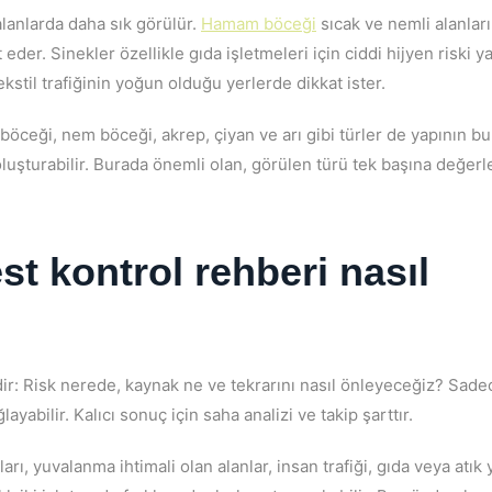
alanlarda daha sık görülür.
Hamam böceği
sıcak ve nemli alanları
 eder. Sinekler özellikle gıda işletmeleri için ciddi hijyen riski ya
ekstil trafiğinin yoğun olduğu yerlerde dikkat ister.
öceği, nem böceği, akrep, çiyan ve arı gibi türler de yapının b
oluşturabilir. Burada önemli olan, görülen türü tek başına değer
est kontrol rehberi nasıl
dir: Risk nerede, kaynak ne ve tekrarını nasıl önleyeceğiz? Sadec
abilir. Kalıcı sonuç için saha analizi ve takip şarttır.
ları, yuvalanma ihtimali olan alanlar, insan trafiği, gıda veya atı