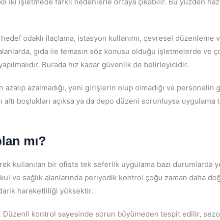
arklı iki işletmede farklı nedenlerle ortaya çıkabilir. Bu yüzden haz
 hedef odaklı ilaçlama, istasyon kullanımı, çevresel düzenleme 
 alanlarda, gıda ile temasın söz konusu olduğu işletmelerde ve ç
ılmalıdır. Burada hız kadar güvenlik de belirleyicidir.
 azalıp azalmadığı, yeni girişlerin olup olmadığı ve personelin 
pı altı boşlukları açıksa ya da depo düzeni sorunluysa uygulama 
plan mı?
rek kullanılan bir ofiste tek seferlik uygulama bazı durumlarda ye
, okul ve sağlık alanlarında periyodik kontrol çoğu zaman daha do
rik hareketliliği yüksektir.
r. Düzenli kontrol sayesinde sorun büyümeden tespit edilir, sezo