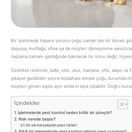
Bir işletmede haşere sorunu çoğu zaman tek bir böcek gör
depoya, mutfağa, ofise ya da müşteri deneyimine sessizce 
ilaçlama zamanı geldiğinde bakılacak bir konu değil, hijyen,
Özellikle restoran, kafe, otel, okul, hastane, ofis, depo ve f
şikayet geldikten sonra müdahale etmek çoğu durumda mali
müşteri güven kaybı aynı anda ortaya çıkabilir. Doğru kur
İçindekiler
İşletmelerde pest kontrol neden kritik bir süreçtir?
Risk nerede başlar?
En sık karşılaşılan pest türleri
Etkili bir işletmelerde pest kontrol rehberi nasıl uygulanır?